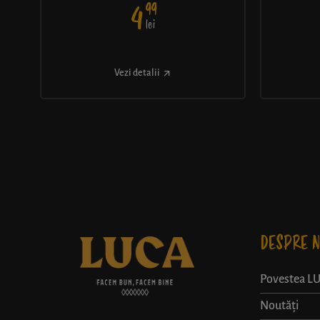
99
4
lei
Vezi detalii
DESPRE N
Povestea L
Noutăți