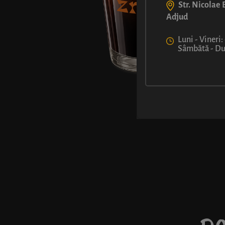
Str. Nicolae B
Adjud
Luni - Vineri:
Sâmbătă - Dum