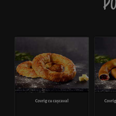
PO
Covrig cu cașcaval
Covrig