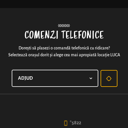
Noutăți
COMENZI TELEFONICE
Dorești să plasezi o comandă telefonică cu ridicare?
Selectează orașul dorit și alege cea mai apropiată locație LUCA
CAFEA LUNGĂ
5
3
50
99
lei
lei
*5822