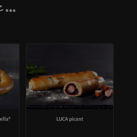
DE…
LUCA picant
ella®