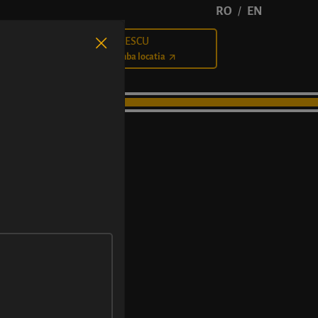
RO
EN
/
BĂLCESCU
Cariere
Schimba locatia