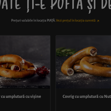
ATE ȚI-E POFTĂ ȘI 
Prețuri valabile în locația
PIAȚĂ
.
Vezi prețul în locația curentă
 cu umplutură cu vișine
Covrig cu umplutură cu Nut