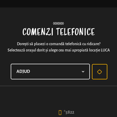
Noutăți
COMENZI TELEFONICE
Dorești să plasezi o comandă telefonică cu ridicare?
Selectează orașul dorit și alege cea mai apropiată locație LUCA
CAFEA CU LAPTE
6
4
50
99
lei
lei
*5822