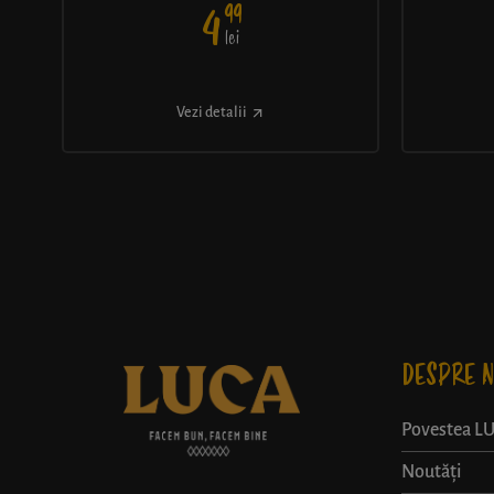
99
4
lei
Vezi detalii
DESPRE N
Povestea L
Noutăți