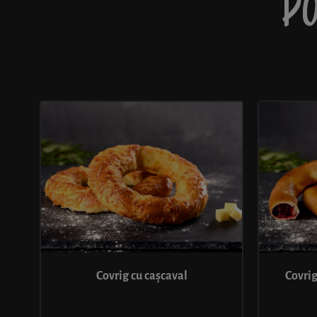
PO
Covrig cu cașcaval
Covrig