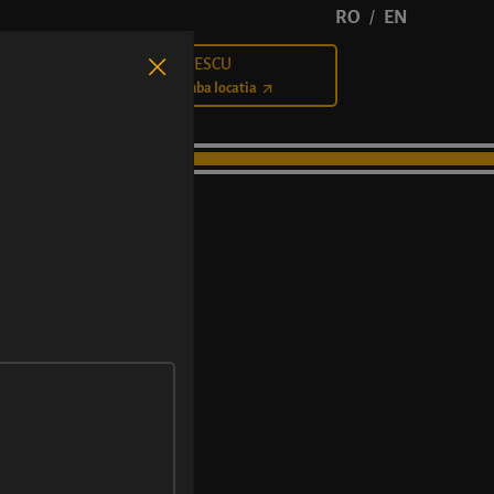
RO
EN
/
BĂLCESCU
Cariere
Schimba locatia