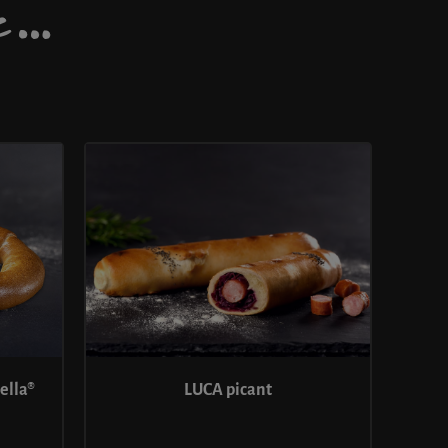
DE…
LUCA picant
ella®