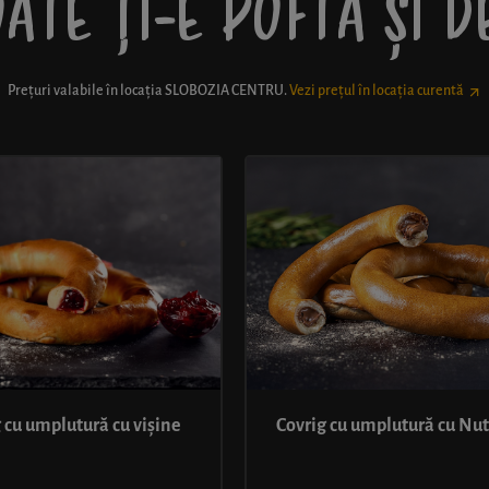
ATE ȚI-E POFTĂ ȘI 
Prețuri valabile în locația
SLOBOZIA CENTRU
.
Vezi prețul în locația curentă
 cu umplutură cu vișine
Covrig cu umplutură cu Nut