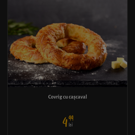
Covrig cu cașcaval
99
4
lei