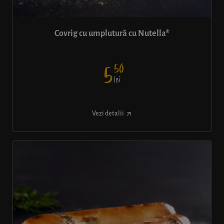
Covrig cu umplutură cu Nutella®
50
5
lei
Vezi detalii