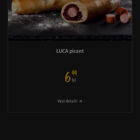
LUCA picant
99
6
lei
Vezi detalii