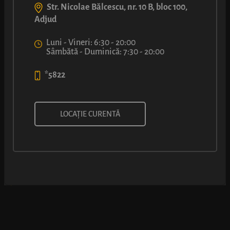
Str. Nicolae Bălcescu, nr. 10 B, bloc 100,
Adjud
Luni - Vineri: 6:30 - 20:00
Sâmbătă - Duminică: 7:30 - 20:00
*5822
CAFEA CU LAPTE
LOCAȚIE CURENTĂ
6
4
50
99
lei
lei